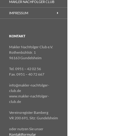
MAKLER NACHFOLGER CLUB
IMPRESSUM
KONTAKT
Makler Nachfolger Club e.V.
Rothenbühlstr. 1
96163 Gundelsheim
Tel. 0951 – 42 02 56
Fax. 0951 – 40 72 667
info@makler-nachfolger-
club.de
www.makler-nachfolger-
club.de
Vereinsregister Bamberg
VR 200 691, Sitz: Gundelsheim
oder nutzen Sie unser
Kontaktformular