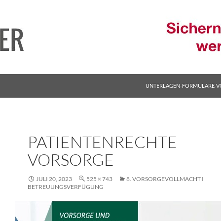
ZUM INHALT SPRINGEN
UNTERLAGEN-FORMULARE-V
PATIENTENRECHTE
VORSORGE
JULI 20, 2023
525 × 743
8. VORSORGEVOLLMACHT I
BETREUUNGSVERFÜGUNG