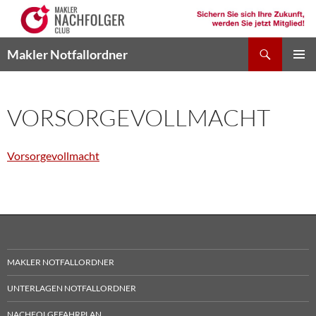
Suchen
Makler Notfallordner
ZUM
PRIMÄR
INHALT
MENÜ
SPRINGEN
VORSORGEVOLLMACHT
Vorsorgevollmacht
MAKLER NOTFALLORDNER
UNTERLAGEN NOTFALLORDNER
NACHFOLGEFAHRPLAN