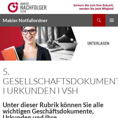
Suchen
Makler Notfallordner
ZUM
PRIMÄR
INHALT
MENÜ
SPRINGEN
5.
GESELLSCHAFTSDOKUMEN
I URKUNDEN I VSH
Unter dieser Rubrik können Sie alle
wichtigen Geschäftsdokumente,
Urkunden und Ihre